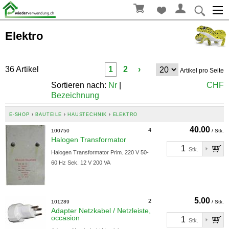
Elektro
36 Artikel
1
2
›
Artikel pro Seite
Sortieren nach:
Nr
|
CHF
Bezeichnung
E-SHOP
›
BAUTEILE
›
HAUSTECHNIK
›
ELEKTRO
40.00
4
100750
/ Stk.
Halogen Transformator
Stk.
Halogen Transformator Prim. 220 V 50-
60 Hz Sek. 12 V 200 VA
5.00
2
101289
/ Stk.
Adapter Netzkabel / Netzleiste,
occasion
Stk.