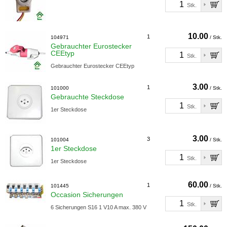
Stk.
10.00
1
104971
/ Stk.
Gebrauchter Eurostecker
CEEtyp
Stk.
Gebrauchter Eurostecker CEEtyp
3.00
1
101000
/ Stk.
Gebrauchte Steckdose
Stk.
1er Steckdose
3.00
3
101004
/ Stk.
1er Steckdose
Stk.
1er Steckdose
60.00
1
101445
/ Stk.
Occasion Sicherungen
Stk.
6 Sicherungen S16 1 V10 A max. 380 V