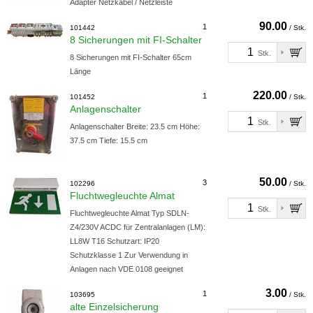
Adapter Netzkabel / Netzleiste
90.00
1
101442
/ Stk.
8 Sicherungen mit FI-Schalter
Stk.
8 Sicherungen mit FI-Schalter 65cm
Länge
220.00
1
101452
/ Stk.
Anlagenschalter
Stk.
Anlagenschalter Breite: 23.5 cm Höhe:
37.5 cm Tiefe: 15.5 cm
50.00
3
102296
/ Stk.
Fluchtwegleuchte Almat
Stk.
Fluchtwegleuchte Almat Typ SDLN-
Z4/230V ACDC für Zentralanlagen (LM):
LL8W T16 Schutzart: IP20
Schutzklasse 1 Zur Verwendung in
Anlagen nach VDE 0108 geeignet
3.00
1
103695
/ Stk.
alte Einzelsicherung