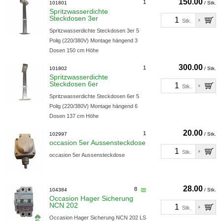
150.00
1
101801
/ Stk.
Spritzwasserdichte
Steckdosen 3er
Stk.
Spritzwasserdichte Steckdosen 3er 5
Polig (220/380V) Montage hängend 3
Dosen 150 cm Höhe
300.00
1
101802
/ Stk.
Spritzwasserdichte
Steckdosen 6er
Stk.
Spritzwasserdichte Steckdosen 6er 5
Polig (220/380V) Montage hängend 6
Dosen 137 cm Höhe
20.00
1
102997
/ Stk.
occasion 5er Aussensteckdose
Stk.
occasion 5er Aussensteckdose
28.00
8
104384
/ Stk.
Occasion Hager Sicherung
NCN 202
Stk.
Occasion Hager Sicherung NCN 202 LS