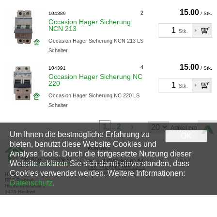
15.00
2
104389
/ Stk.
Occasion Hager Sicherung
NCN 213
Stk.
Occasion Hager Sicherung NCN 213 LS
Schalter
15.00
4
104391
/ Stk.
Occasion Hager Sicherung NC
220
Stk.
Occasion Hager Sicherung NC 220 LS
Schalter
1
2
›
Artikel pro Seite
Um Ihnen die bestmögliche Erfahrung zu
OK
bieten, benutzt diese Website Cookies und
KONTAKT:
Analyse Tools. Durch die fortgesetzte Nutzung dieser
Tel. +41 (0)62 968 02 06
Website erklären Sie sich damit einverstanden, dass
Fax. +41 (0)62 968 12 71
Cookies verwendet werden. Weitere Informationen:
info@wiederverwendung.ch
Hiltbrunner AG
RRC Riedtwil
Datenschutz
.
Hopferenstrasse 2
3475 Riedtwil
ÖFFNUNGSZEITEN:
ZAHLUNGSMÖGLICHKEITEN
VOR ORT: