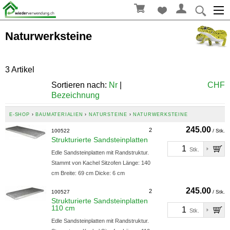
Naturwerksteine
3 Artikel
Sortieren nach:
Nr
|
CHF
Bezeichnung
E-SHOP
›
BAUMATERIALIEN
›
NATURSTEINE
›
NATURWERKSTEINE
245.00
2
100522
/ Stk.
Strukturierte Sandsteinplatten
Stk.
Edle Sandsteinplatten mit Randstruktur.
Stammt von Kachel Sitzofen Länge: 140
cm Breite: 69 cm Dicke: 6 cm
245.00
2
100527
/ Stk.
Strukturierte Sandsteinplatten
110 cm
Stk.
Edle Sandsteinplatten mit Randstruktur.