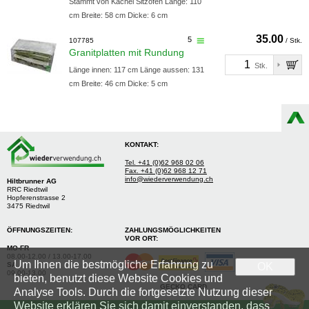
Stammt von Kachel Sitzofen Länge: 110
cm Breite: 58 cm Dicke: 6 cm
35.00
5
107785
/ Stk.
Granitplatten mit Rundung
Stk.
Länge innen: 117 cm Länge aussen: 131
cm Breite: 46 cm Dicke: 5 cm
KONTAKT:
Tel. +41 (0)62 968 02 06
Fax. +41 (0)62 968 12 71
info@wiederverwendung.ch
Hiltbrunner AG
RRC Riedtwil
Hopferenstrasse 2
3475 Riedtwil
ÖFFNUNGSZEITEN:
ZAHLUNGSMÖGLICHKEITEN
VOR ORT:
MO-FR
08.00-12.00 / 13.00-17.00
Um Ihnen die bestmögliche Erfahrung zu
SA
OK
09.00-13.00
bieten, benutzt diese Website Cookies und
GECKO CARD
Analyse Tools. Durch die fortgesetzte Nutzung dieser
Website erklären Sie sich damit einverstanden, dass