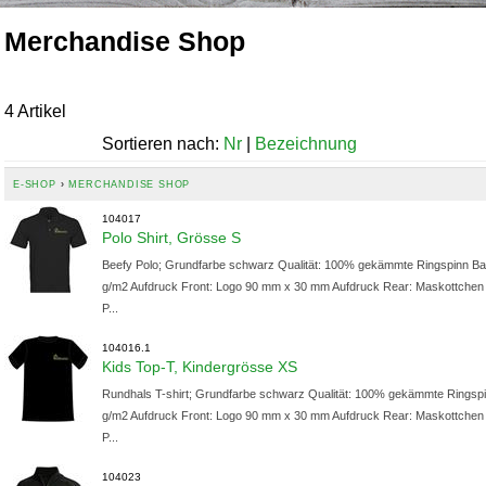
Merchandise Shop
4 Artikel
Sortieren nach:
Nr
|
Bezeichnung
E-SHOP
›
MERCHANDISE SHOP
104017
Polo Shirt, Grösse S
Beefy Polo; Grundfarbe schwarz Qualität: 100% gekämmte Ringspinn Ba
g/m2 Aufdruck Front: Logo 90 mm x 30 mm Aufdruck Rear: Maskottche
P...
104016.1
Kids Top-T, Kindergrösse XS
Rundhals T-shirt; Grundfarbe schwarz Qualität: 100% gekämmte Ringsp
g/m2 Aufdruck Front: Logo 90 mm x 30 mm Aufdruck Rear: Maskottche
P...
104023