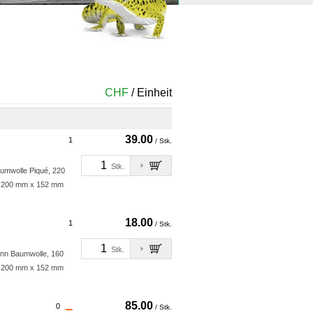
CHF
/ Einheit
39.00
1
/ Stk.
Stk.
umwolle Piqué, 220
n 200 mm x 152 mm
18.00
1
/ Stk.
Stk.
inn Baumwolle, 160
n 200 mm x 152 mm
85.00
0
/ Stk.