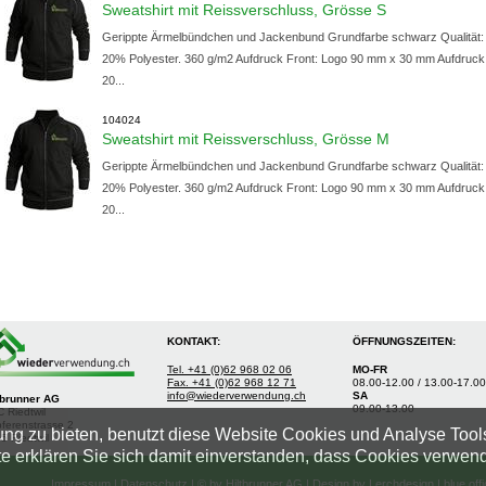
Sweatshirt mit Reissverschluss, Grösse S
Gerippte Ärmelbündchen und Jackenbund Grundfarbe schwarz Qualität
20% Polyester. 360 g/m2 Aufdruck Front: Logo 90 mm x 30 mm Aufdruck
20...
104024
Sweatshirt mit Reissverschluss, Grösse M
Gerippte Ärmelbündchen und Jackenbund Grundfarbe schwarz Qualität
20% Polyester. 360 g/m2 Aufdruck Front: Logo 90 mm x 30 mm Aufdruck
20...
KONTAKT:
ÖFFNUNGSZEITEN:
Tel. +41 (0)62 968 02 06
MO-FR
Fax. +41 (0)62 968 12 71
08.00-12.00 / 13.00-17.00
info@wiederverwendung.ch
SA
tbrunner AG
09.00-13.00
 Riedtwil
ferenstrasse 2
ng zu bieten, benutzt diese Website Cookies und Analyse Tool
5 Riedtwil
te erklären Sie sich damit einverstanden, dass Cookies verwen
Impressum
|
Datenschutz
| © by
Hiltbrunner AG
| Design by
Lerchdesign
| blue of