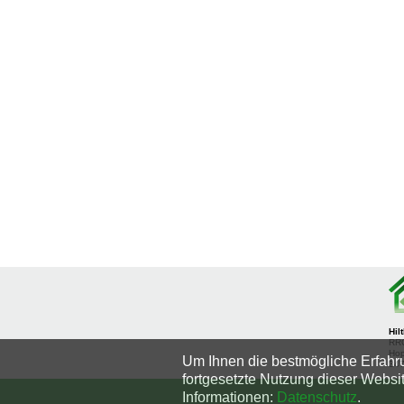
Hil
RRC
Hop
Um Ihnen die bestmögliche Erfahru
347
fortgesetzte Nutzung dieser Websi
Informationen:
Datenschutz
.