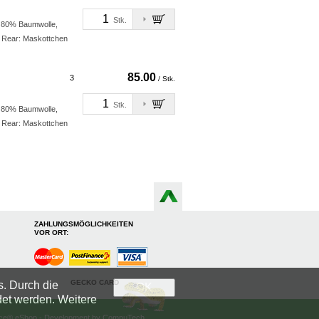
Stk.
: 80% Baumwolle,
 Rear: Maskottchen
85.00
3
/ Stk.
Stk.
: 80% Baumwolle,
 Rear: Maskottchen
ZAHLUNGSMÖGLICHKEITEN
VOR ORT:
GECKO CARD
s. Durch die
OK
det werden. Weitere
fice® eShop - Development by
CompuTech