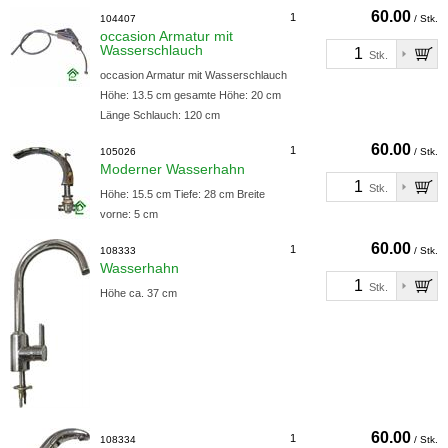
60.00
1
104407
/ Stk.
occasion Armatur mit
Wasserschlauch
Stk.
occasion Armatur mit Wasserschlauch
Höhe: 13.5 cm gesamte Höhe: 20 cm
Länge Schlauch: 120 cm
60.00
1
105026
/ Stk.
Moderner Wasserhahn
Stk.
Höhe: 15.5 cm Tiefe: 28 cm Breite
vorne: 5 cm
60.00
1
108333
/ Stk.
Wasserhahn
Stk.
Höhe ca. 37 cm
60.00
1
108334
/ Stk.