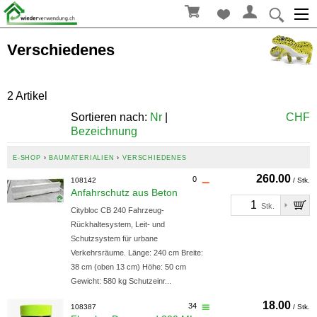
Verschiedenes
2 Artikel
Sortieren nach:
Nr
|
CHF
Bezeichnung
E-SHOP
›
BAUMATERIALIEN
›
VERSCHIEDENES
260.00
0
108142
/ Stk.
Anfahrschutz aus Beton
Stk.
Citybloc CB 240 Fahrzeug-
Rückhaltesystem, Leit- und
Schutzsystem für urbane
Verkehrsräume. Länge: 240 cm Breite:
38 cm (oben 13 cm) Höhe: 50 cm
Gewicht: 580 kg Schutzeinr...
18.00
34
108387
/ Stk.