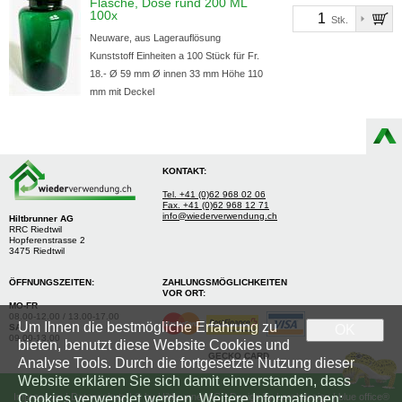
Flasche, Dose rund 200 ML
100x
Stk.
Neuware, aus Lagerauflösung
Kunststoff Einheiten a 100 Stück für Fr.
18.- Ø 59 mm Ø innen 33 mm Höhe 110
mm mit Deckel
KONTAKT:
Tel. +41 (0)62 968 02 06
Fax. +41 (0)62 968 12 71
info@wiederverwendung.ch
Hiltbrunner AG
RRC Riedtwil
Hopferenstrasse 2
3475 Riedtwil
ÖFFNUNGSZEITEN:
ZAHLUNGSMÖGLICHKEITEN
VOR ORT:
MO-FR
08.00-12.00 / 13.00-17.00
Um Ihnen die bestmögliche Erfahrung zu
SA
OK
09.00-13.00
bieten, benutzt diese Website Cookies und
GECKO CARD
Analyse Tools. Durch die fortgesetzte Nutzung dieser
Website erklären Sie sich damit einverstanden, dass
Cookies verwendet werden. Weitere Informationen:
Impressum
|
Datenschutz
| © by
Hiltbrunner AG
| Design by
Lerchdesign
| blue office®