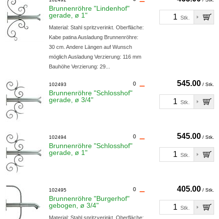
Brunnenröhre "Lindenhof"
gerade, ø 1"
Stk.
Material: Stahl spritzverinkt. Oberfläche:
Kabe patina Ausladung Brunnenröhre:
30 cm. Andere Längen auf Wunsch
möglich Ausladung Verzierung: 116 mm
Bauhöhe Verzierung: 29...
545.00
0
102493
/ Stk.
Brunnenröhre "Schlosshof"
gerade, ø 3/4"
Stk.
545.00
0
102494
/ Stk.
Brunnenröhre "Schlosshof"
gerade, ø 1"
Stk.
405.00
0
102495
/ Stk.
Brunnenröhre "Burgerhof"
gebogen, ø 3/4"
Stk.
Material: Stahl spritzverinkt. Oberfläche: