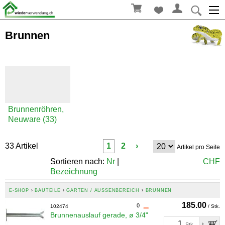
Brunnen
Brunnenröhren,
Neuware (33)
33 Artikel
1
2
›
Artikel pro Seite
Sortieren nach:
Nr
|
CHF
Bezeichnung
E-SHOP
›
BAUTEILE
›
GARTEN / AUSSENBEREICH
›
BRUNNEN
185.00
0
102474
/ Stk.
Brunnenauslauf gerade, ø 3/4"
Stk.