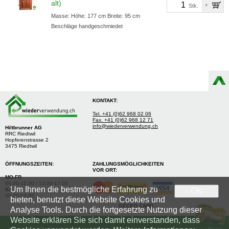
alt)
Stk.
Masse: Höhe: 177 cm Breite: 95 cm
Beschläge handgeschmiedet
KONTAKT:
Tel. +41 (0)62 968 02 06
Fax. +41 (0)62 968 12 71
info@wiederverwendung.ch
Hiltbrunner AG
RRC Riedtwil
Hopferenstrasse 2
3475 Riedtwil
ÖFFNUNGSZEITEN:
ZAHLUNGSMÖGLICHKEITEN
VOR ORT:
MO-FR
08.00-12.00 / 13.00-17.00
Um Ihnen die bestmögliche Erfahrung zu
SA
OK
09.00-13.00
bieten, benutzt diese Website Cookies und
GECKO CARD
Analyse Tools. Durch die fortgesetzte Nutzung dieser
Website erklären Sie sich damit einverstanden, dass