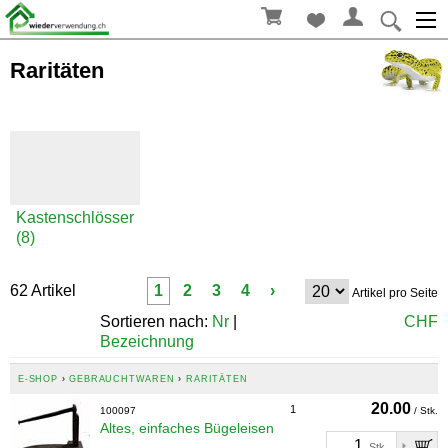
Raritäten
Kastenschlösser
(8)
62 Artikel
1
2
3
4
›
Artikel pro Seite
Sortieren nach:
Nr
|
CHF
Bezeichnung
E-SHOP
›
GEBRAUCHTWAREN
›
RARITÄTEN
20.00
1
100097
/ Stk.
Altes, einfaches Bügeleisen
Stk.