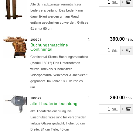
Stk.
Alte Schraubzwinge vermutlich zur
Lederverarbeitung. Das Leder kann
damit fixiert werden um am Rand
entlang geschnitten zu werden. Grösse:
91 cm x 60 cm
390.00
1
100594
/ Stk.
Buchungsmaschine
Continental
Stk.
Continental-Silenta-Buchungsmaschine
(Modell 1301?) Das Unternehmen
wurde 1885 als "Chemnitzer
Velocipedfabrik Winkhofer & Jaenickel"
gegründet. Im Jahre 1896 wurde es
um...
290.00
1
100599
/ Stk.
alte Theaterbeleuchtung
Stk.
alte Theaterbeleuchtung Die
Einschubschlitze sind für verschieden
farbige Gläser gedacht. Höhe: 56 cm
Breite: 24 cm Tiefe: 40 cm