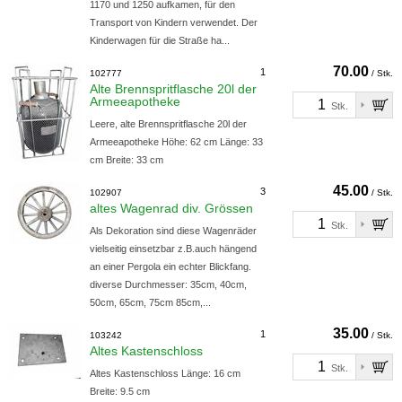
1170 und 1250 aufkamen, für den
Transport von Kindern verwendet. Der
Kinderwagen für die Straße ha...
70.00
1
102777
/ Stk.
Alte Brennspritflasche 20l der
Armeeapotheke
Stk.
Leere, alte Brennspritflasche 20l der
Armeeapotheke Höhe: 62 cm Länge: 33
cm Breite: 33 cm
45.00
3
102907
/ Stk.
altes Wagenrad div. Grössen
Stk.
Als Dekoration sind diese Wagenräder
vielseitig einsetzbar z.B.auch hängend
an einer Pergola ein echter Blickfang.
diverse Durchmesser: 35cm, 40cm,
50cm, 65cm, 75cm 85cm,...
35.00
1
103242
/ Stk.
Altes Kastenschloss
Stk.
Altes Kastenschloss Länge: 16 cm
Breite: 9.5 cm