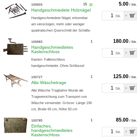
5.00
15
100603
/ Stk.
Handgeschmiedete Holznägel
Stk.
Handgeschmiedete Nägel, erkennbar
am viereckigen, mehr oder weniger
quadratischen Querschnitt der Schäfte.
180.00
1
100683
/ Stk.
Handgeschmiedtetes
Kastenschloss
Stk.
Kasten- Fallenschloss
handgeschmiedet. Ohne Schlüssel
125.00
1
100727
/ Stk.
Alte Wäschetrage
Stk.
Alte Wäsche Tragbahre Wurde als
Trageeinrichtung zum Transport von
Wäsche verwendet. Grösse: Länge 196
cm, Breite 65 cm, Höhe 50 cm
85.00
1
100785
/ Stk.
Einfaches,
handgeschmiedtetes
Stk.
Kastenschloss