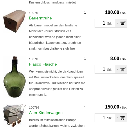
Kastenschloss handgeschmiedet.
100.00
1
100789
/ Stk.
Bauerntruhe
Stk.
Als Bauernmöbel werden ländliche
Möbel der vorindustriellen Zeit
bezeichnet welche jedoch nicht einer
bäuerlichen Laienkunst zuzurechnen
sind, noch beschränkte sich ihre ...
8.00
1
100796
/ Stk.
Fiasco Flasche
Stk.
Wer kennt sie nicht, die dickbauchigen
mit Bast umwickelten Flaschen speziell
für Chiantiwein . Inzwischen hat sich die
anspruchsvolle Qualität des Chianti zu
einem tanni...
150.00
1
100797
/ Stk.
Alter Kinderwagen
Stk.
Bereits im mittelalterlichen Europa
wurden Schubkarren, welche zwischen