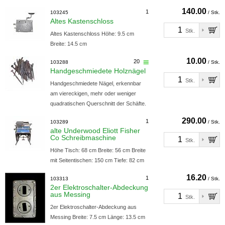
140.00
1
103245
/ Stk.
Altes Kastenschloss
Stk.
Altes Kastenschloss Höhe: 9.5 cm
Breite: 14.5 cm
10.00
20
103288
/ Stk.
Handgeschmiedete Holznägel
Stk.
Handgeschmiedete Nägel, erkennbar
am viereckigen, mehr oder weniger
quadratischen Querschnitt der Schäfte.
290.00
1
103289
/ Stk.
alte Underwood Eliott Fisher
Co Schreibmaschine
Stk.
Höhe Tisch: 68 cm Breite: 56 cm Breite
mit Seitentischen: 150 cm Tiefe: 82 cm
16.20
1
103313
/ Stk.
2er Elektroschalter-Abdeckung
aus Messing
Stk.
2er Elektroschalter-Abdeckung aus
Messing Breite: 7.5 cm Länge: 13.5 cm