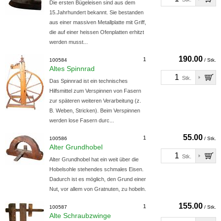
Die ersten Bügeleisen sind aus dem
15.Jahrhundert bekannt. Sie bestanden
aus einer massiven Metallplatte mit Griff,
die auf einer heissen Ofenplatten erhitzt
werden musst...
190.00
1
100584
/ Stk.
Altes Spinnrad
Stk.
Das Spinnrad ist ein technisches
Hilfsmittel zum Verspinnen von Fasern
zur späteren weiteren Verarbeitung (z.
B. Weben, Stricken). Beim Verspinnen
werden lose Fasern durc...
55.00
1
100586
/ Stk.
Alter Grundhobel
Stk.
Alter Grundhobel hat ein weit über die
Hobelsohle stehendes schmales Eisen.
Dadurch ist es möglich, den Grund einer
Nut, vor allem von Gratnuten, zu hobeln.
155.00
1
100587
/ Stk.
Alte Schraubzwinge