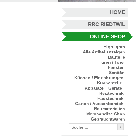
HOME
RRC RIEDTWIL
ONLINE-SHOP
Highlights
Alle Artikel anzeigen
Bauteile
Türen / Tore
Fenster
Sanitär
Küchen / Einrichtungen
Küchenteile
Apparate + Geräte
Heiztechnik
Haustechnik
Garten / Aussenbereich
Baumaterialien
Merchandise Shop
Gebrauchtwaren