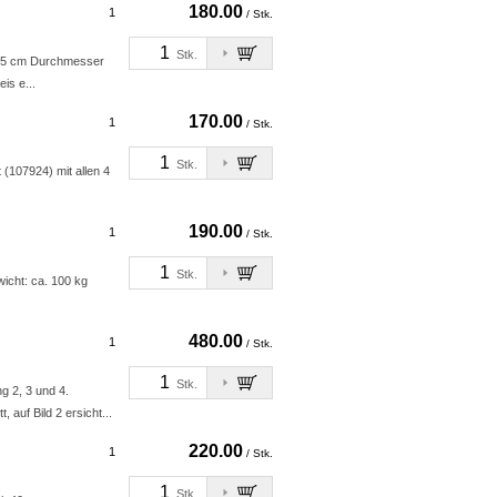
180.00
1
/ Stk.
Stk.
it 5 cm Durchmesser
is e...
170.00
1
/ Stk.
Stk.
 (107924) mit allen 4
190.00
1
/ Stk.
Stk.
wicht: ca. 100 kg
480.00
1
/ Stk.
Stk.
g 2, 3 und 4.
uf Bild 2 ersicht...
220.00
1
/ Stk.
Stk.