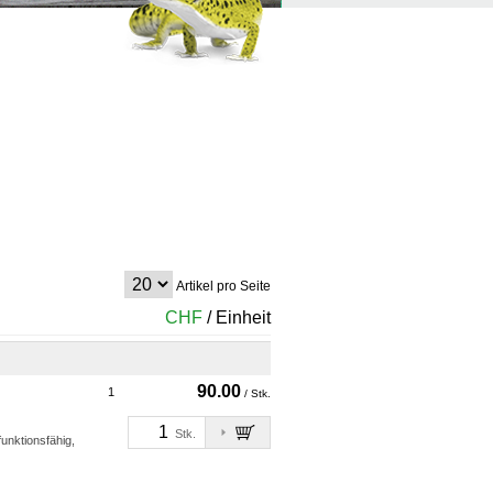
Artikel pro Seite
CHF
/ Einheit
90.00
1
/ Stk.
Stk.
unktionsfähig,