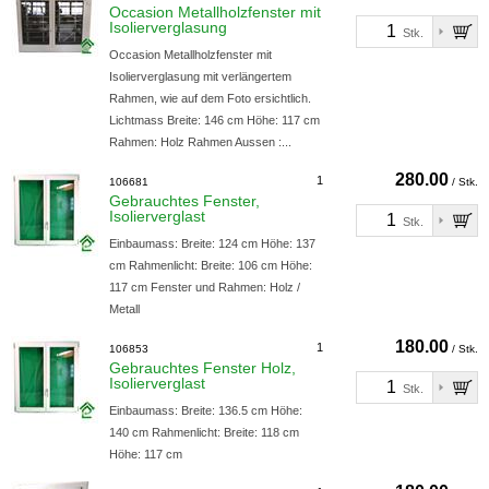
Occasion Metallholzfenster mit
Isolierverglasung
Stk.
Occasion Metallholzfenster mit
Isolierverglasung mit verlängertem
Rahmen, wie auf dem Foto ersichtlich.
Lichtmass Breite: 146 cm Höhe: 117 cm
Rahmen: Holz Rahmen Aussen :...
280.00
1
106681
/ Stk.
Gebrauchtes Fenster,
Isolierverglast
Stk.
Einbaumass: Breite: 124 cm Höhe: 137
cm Rahmenlicht: Breite: 106 cm Höhe:
117 cm Fenster und Rahmen: Holz /
Metall
180.00
1
106853
/ Stk.
Gebrauchtes Fenster Holz,
Isolierverglast
Stk.
Einbaumass: Breite: 136.5 cm Höhe:
140 cm Rahmenlicht: Breite: 118 cm
Höhe: 117 cm