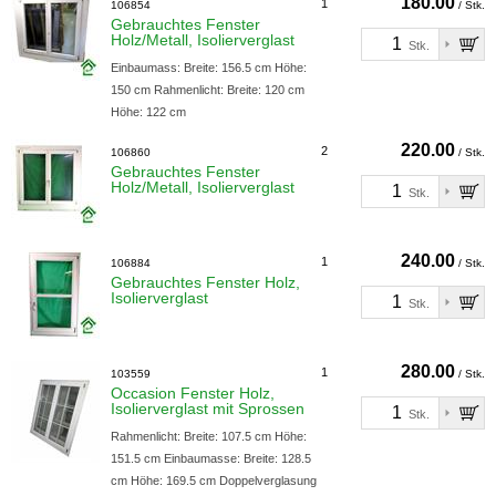
180.00
1
106854
/ Stk.
Gebrauchtes Fenster
Holz/Metall, Isolierverglast
Stk.
Einbaumass: Breite: 156.5 cm Höhe:
150 cm Rahmenlicht: Breite: 120 cm
Höhe: 122 cm
220.00
2
106860
/ Stk.
Gebrauchtes Fenster
Holz/Metall, Isolierverglast
Stk.
240.00
1
106884
/ Stk.
Gebrauchtes Fenster Holz,
Isolierverglast
Stk.
280.00
1
103559
/ Stk.
Occasion Fenster Holz,
Isolierverglast mit Sprossen
Stk.
Rahmenlicht: Breite: 107.5 cm Höhe:
151.5 cm Einbaumasse: Breite: 128.5
cm Höhe: 169.5 cm Doppelverglasung