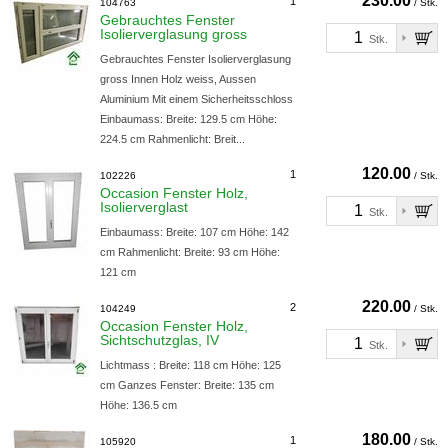
230.00
1
104763
/ Stk.
Gebrauchtes Fenster
Isolierverglasung gross
Stk.
Gebrauchtes Fenster Isolierverglasung
gross Innen Holz weiss, Aussen
Aluminium Mit einem Sicherheitsschloss
Einbaumass: Breite: 129.5 cm Höhe:
224.5 cm Rahmenlicht: Breit...
120.00
1
102226
/ Stk.
Occasion Fenster Holz,
Isolierverglast
Stk.
Einbaumass: Breite: 107 cm Höhe: 142
cm Rahmenlicht: Breite: 93 cm Höhe:
121 cm
220.00
2
104249
/ Stk.
Occasion Fenster Holz,
Sichtschutzglas, IV
Stk.
Lichtmass : Breite: 118 cm Höhe: 125
cm Ganzes Fenster: Breite: 135 cm
Höhe: 136.5 cm
180.00
1
105920
/ Stk.