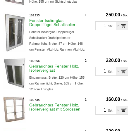
Höhe: 155 cm mit Sichtschutzglas
250.00
1
102235
/ Stk.
Fenster Isolierglas
Doppelflügel Schallisoliert
Stk.
Fenster Isolierglas Doppelflügel
Schallisoliert Drehkippfenster
Rahmenlicht: Breite: 87 cm Höhe: 148
cm Fenster: Alu/Holz Rahmen: Alu/Holz
220.00
2
102256
/ Stk.
Gebrauchtes Fenster Holz,
Isolierverglast
Stk.
Einbaumass: Breite: 120 cm Höhe: 155
cm Rahmenlicht: Breite: 105 cm Höhe:
120 cm Trübglas
160.00
1
102735
/ Stk.
Gebrauchtes Fenster Holz,
Isolierverglast mit Sprossen
Stk.