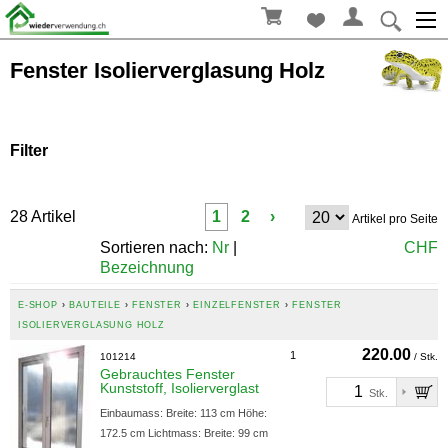
Fenster Isolierverglasung Holz
Filter
Breite in cm
28 Artikel
1
2
›
Artikel pro Seite
Aktualisieren
Sortieren nach:
Nr
|
CHF
Bezeichnung
Höhe in cm
E-SHOP
›
BAUTEILE
›
FENSTER
›
EINZELFENSTER
›
FENSTER
ISOLIERVERGLASUNG HOLZ
220.00
Aktualisieren
1
101214
/ Stk.
Gebrauchtes Fenster
Kunststoff, Isolierverglast
Stk.
Einbaumass: Breite: 113 cm Höhe:
172.5 cm Lichtmass: Breite: 99 cm