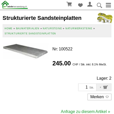
Strukturierte Sandsteinplatten
HOME
»
BAUMATERIALIEN
»
NATURSTEINE
»
NATURWERKSTEINE
»
STRUKTURIERTE SANDSTEINPLATTEN
Nr
:
100522
245.00
CHF / Stk. inkl. 8.1% MwSt.
Lager:
2
Stk.
Merken
Anfrage zu diesem Artikel »