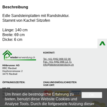
Beschreibung
Edle Sandsteinplatten mit Randstruktur.
Stammt von Kachel Sitzofen
Länge: 140 cm
Breite: 69 cm
Dicke: 6 cm
KONTAKT:
Tel. +41 (0)62 968 02 06
Fax. +41 (0)62 968 12 71
info@wiederverwendung.ch
Hiltbrunner AG
RRC Riedtwil
Hopferenstrasse 2
3475 Riedtwil
ÖFFNUNGSZEITEN:
ZAHLUNGSMÖGLICHKEITEN
VOR ORT:
MO-FR
08.00-12.00 / 13.00-17.00
Um Ihnen die bestmögliche Erfahrung zu
SA
OK
09.00-13.00
bieten, benutzt diese Website Cookies und
GECKO CARD
Analyse Tools. Durch die fortgesetzte Nutzung dieser