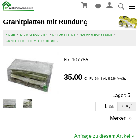
Granitplatten mit Rundung
HOME
»
BAUMATERIALIEN
»
NATURSTEINE
»
NATURWERKSTEINE
»
GRANITPLATTEN MIT RUNDUNG
Nr
:
107785
35.00
CHF / Stk. inkl. 8.1% MwSt.
Lager:
5
Stk.
Merken
Anfrage zu diesem Artikel »