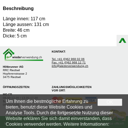
Beschreibung
Länge innen: 117 cm
Länge aussen: 131 cm
Breite: 46 cm
Dicke: 5 cm
KONTAKT:
Tel. +41 (0)62 968 02 06
Fax. +41 (0)62 968 12 71
info@wiederverwendung.ch
Hiltbrunner AG
RRC Riedtwil
Hopferenstrasse 2
3475 Riedtwil
ÖFFNUNGSZEITEN:
ZAHLUNGSMÖGLICHKEITEN
VOR ORT:
MO-FR
08.00-12.00 / 13.00-17.00
Um Ihnen die bestmögliche Erfahrung zu
SA
OK
09.00-13.00
bieten, benutzt diese Website Cookies und
GECKO CARD
Analyse Tools. Durch die fortgesetzte Nutzung dieser
Website erklären Sie sich damit einverstanden, dass
Cookies verwendet werden. Weitere Informationen:
Impressum
|
Datenschutz
| © by
Hiltbrunner AG
| Design by
Lerchdesign
| blue office®