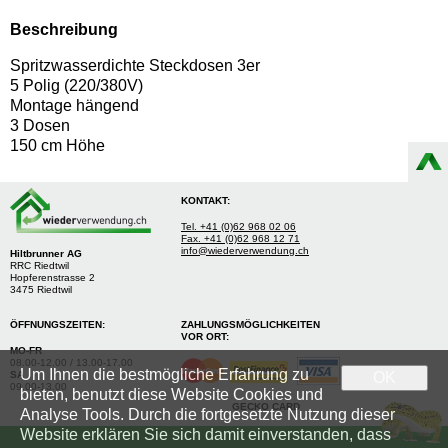
Beschreibung
Spritzwasserdichte Steckdosen 3er
5 Polig (220/380V)
Montage hängend
3 Dosen
150 cm Höhe
KONTAKT:
Tel. +41 (0)62 968 02 06
Fax. +41 (0)62 968 12 71
info@wiederverwendung.ch
Hiltbrunner AG
RRC Riedtwil
Hopferenstrasse 2
3475 Riedtwil
ÖFFNUNGSZEITEN:
ZAHLUNGSMÖGLICHKEITEN
VOR ORT:
MO-FR
08.00-12.00 / 13.00-17.00
Um Ihnen die bestmögliche Erfahrung zu
SA
OK
09.00-13.00
bieten, benutzt diese Website Cookies und
GECKO CARD
Analyse Tools. Durch die fortgesetzte Nutzung dieser
Website erklären Sie sich damit einverstanden, dass