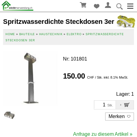
Spritzwasserdichte Steckdosen 3er
HOME
»
BAUTEILE
»
HAUSTECHNIK
»
ELEKTRO
»
SPRITZWASSERDICHTE
STECKDOSEN 3ER
Nr
:
101801
150.00
CHF / Stk. inkl. 8.1% MwSt.
Lager:
1
Stk.
Merken
Anfrage zu diesem Artikel »