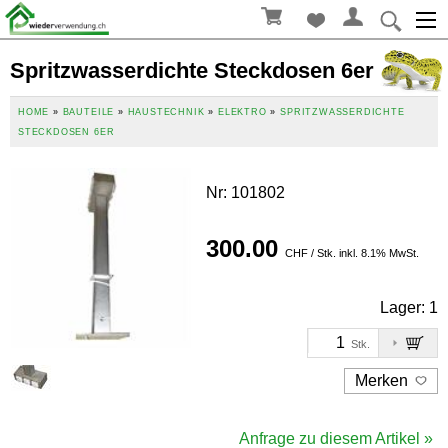
Spritzwasserdichte Steckdosen 6er
HOME
»
BAUTEILE
»
HAUSTECHNIK
»
ELEKTRO
»
SPRITZWASSERDICHTE
STECKDOSEN 6ER
Nr
:
101802
300.00
CHF / Stk. inkl. 8.1% MwSt.
Lager:
1
Stk.
Merken
Anfrage zu diesem Artikel »