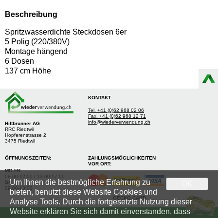
Beschreibung
Spritzwasserdichte Steckdosen 6er
5 Polig (220/380V)
Montage hängend
6 Dosen
137 cm Höhe
KONTAKT:
Tel. +41 (0)62 968 02 06
Fax. +41 (0)62 968 12 71
info@wiederverwendung.ch
Hiltbrunner AG
RRC Riedtwil
Hopferenstrasse 2
3475 Riedtwil
ÖFFNUNGSZEITEN:
ZAHLUNGSMÖGLICHKEITEN
VOR ORT:
MO-FR
08.00-12.00 / 13.00-17.00
Um Ihnen die bestmögliche Erfahrung zu
SA
OK
09.00-13.00
bieten, benutzt diese Website Cookies und
GECKO CARD
Analyse Tools. Durch die fortgesetzte Nutzung dieser
Website erklären Sie sich damit einverstanden, dass