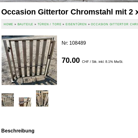
Occasion Gittertor Chromstahl mit 2 
HOME
»
BAUTEILE
»
TÜREN / TORE
»
EISENTÜREN
»
OCCASION GITTERTOR CHRO
Nr
:
108489
70.00
CHF / Stk. inkl. 8.1% MwSt.
Beschreibung