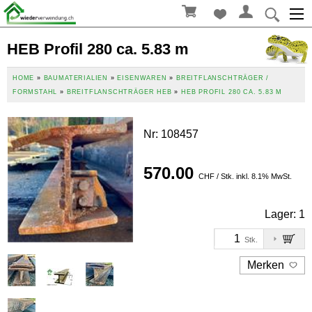
HEB Profil 280 ca. 5.83 m
HOME
»
BAUMATERIALIEN
»
EISENWAREN
»
BREITFLANSCHTRÄGER /
FORMSTAHL
»
BREITFLANSCHTRÄGER HEB
»
HEB PROFIL 280 CA. 5.83 M
Nr
:
108457
570.00
CHF / Stk. inkl. 8.1% MwSt.
Lager:
1
Stk.
Merken