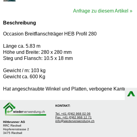
Anfrage zu diesem Artikel »
Beschreibung
Occasion Breitflanschträger HEB Profil 280
Länge ca. 5.83 m
Höhe und Breite: 280 x 280 mm
Steg und Flansch: 10.5 x 18 mm
Gewicht / m: 103 kg
Gewicht ca. 600 Kg
Hat angeschraubte Winkel und Platten, verbogene Kanten
KONTAKT:
Tel. +41 (0)62 968 02 06
Fax. +41 (0)62 968 12 71
info@wiederverwendung.ch
Hiltbrunner AG
RRC Riedtwil
Hopferenstrasse 2
3475 Riedtwil