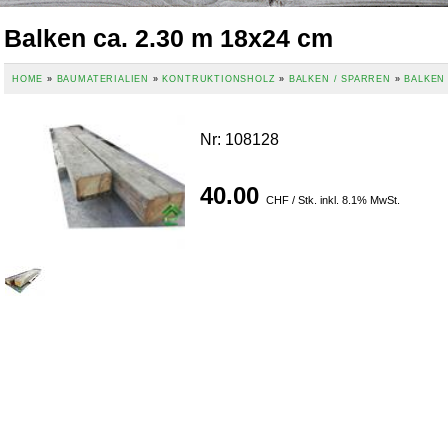
Balken ca. 2.30 m 18x24 cm
HOME
»
BAUMATERIALIEN
»
KONTRUKTIONSHOLZ
»
BALKEN / SPARREN
»
BALKEN 
Nr
:
108128
40.00
CHF / Stk. inkl. 8.1% MwSt.