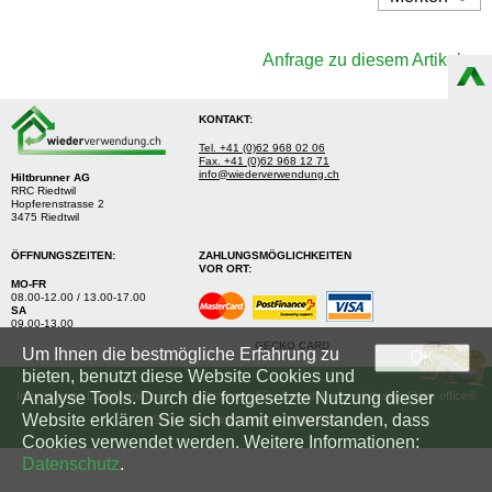
Anfrage zu diesem Artikel »
KONTAKT:
Tel. +41 (0)62 968 02 06
Fax. +41 (0)62 968 12 71
info@wiederverwendung.ch
Hiltbrunner AG
RRC Riedtwil
Hopferenstrasse 2
3475 Riedtwil
ÖFFNUNGSZEITEN:
ZAHLUNGSMÖGLICHKEITEN
VOR ORT:
MO-FR
08.00-12.00 / 13.00-17.00
SA
09.00-13.00
GECKO CARD
Um Ihnen die bestmögliche Erfahrung zu
OK
bieten, benutzt diese Website Cookies und
Analyse Tools. Durch die fortgesetzte Nutzung dieser
Impressum
|
Datenschutz
| © by
Hiltbrunner AG
| Design by
Lerchdesign
| blue office®
Website erklären Sie sich damit einverstanden, dass
eShop - Development by
CompuTech
Cookies verwendet werden. Weitere Informationen:
Datenschutz
.