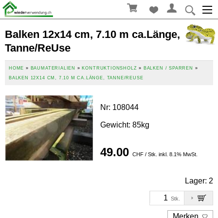
Balken 12x14 cm, 7.10 m ca.Länge,
Tanne/ReUse
HOME
»
BAUMATERIALIEN
»
KONTRUKTIONSHOLZ
»
BALKEN / SPARREN
»
BALKEN 12X14 CM, 7.10 M CA.LÄNGE, TANNE/REUSE
Nr
:
108044
Gewicht: 85kg
49.00
CHF / Stk. inkl. 8.1% MwSt.
Lager:
2
Stk.
Merken