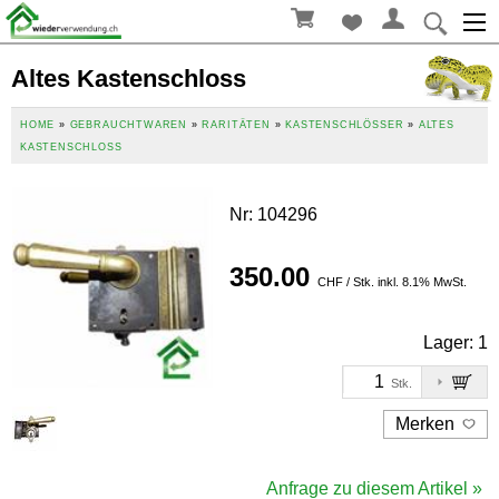
Altes Kastenschloss
HOME
»
GEBRAUCHTWAREN
»
RARITÄTEN
»
KASTENSCHLÖSSER
»
ALTES
KASTENSCHLOSS
Nr
:
104296
350.00
CHF / Stk. inkl. 8.1% MwSt.
Lager:
1
Stk.
Merken
Anfrage zu diesem Artikel »