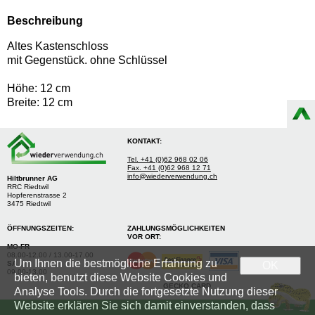
Beschreibung
Altes Kastenschloss
mit Gegenstück. ohne Schlüssel
Höhe: 12 cm
Breite: 12 cm
KONTAKT:
Tel. +41 (0)62 968 02 06
Fax. +41 (0)62 968 12 71
info@wiederverwendung.ch
Hiltbrunner AG
RRC Riedtwil
Hopferenstrasse 2
3475 Riedtwil
ÖFFNUNGSZEITEN:
ZAHLUNGSMÖGLICHKEITEN
VOR ORT:
MO-FR
08.00-12.00 / 13.00-17.00
Um Ihnen die bestmögliche Erfahrung zu
SA
OK
09.00-13.00
bieten, benutzt diese Website Cookies und
GECKO CARD
Analyse Tools. Durch die fortgesetzte Nutzung dieser
Website erklären Sie sich damit einverstanden, dass