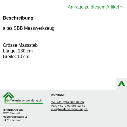
Anfrage zu diesem Artikel »
Beschreibung
altes SBB Messwerkzeug
Grösse Massstab
Länge: 130 cm
Breite: 10 cm
KONTAKT:
Tel. +41 (0)62 968 02 06
Fax. +41 (0)62 968 12 71
info@wiederverwendung.ch
Hiltbrunner AG
RRC Riedtwil
Hopferenstrasse 2
3475 Riedtwil