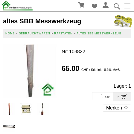
altes SBB Messwerkzeug
HOME
»
GEBRAUCHTWAREN
»
RARITÄTEN
»
ALTES SBB MESSWERKZEUG
Nr
:
103822
65.00
CHF / Stk. inkl. 8.1% MwSt.
Lager:
1
Stk.
Merken