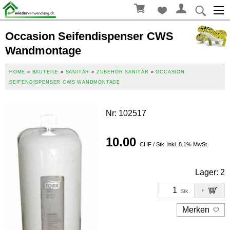
Occasion Seifendispenser CWS
Wandmontage
HOME
»
BAUTEILE
»
SANITÄR
»
ZUBEHÖR SANITÄR
»
OCCASION
SEIFENDISPENSER CWS WANDMONTAGE
Nr
:
102517
10.00
CHF / Stk. inkl. 8.1% MwSt.
Lager:
2
Stk.
Merken