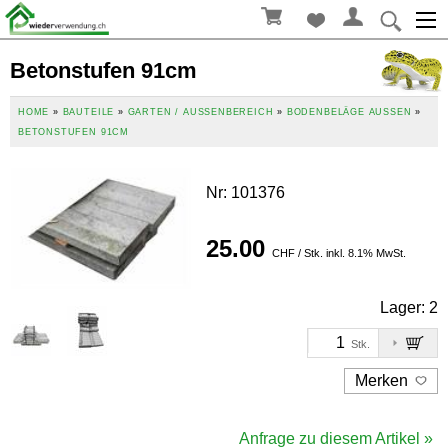
Betonstufen 91cm
HOME
»
BAUTEILE
»
GARTEN / AUSSENBEREICH
»
BODENBELÄGE AUSSEN
»
BETONSTUFEN 91CM
Nr
:
101376
25.00
CHF / Stk. inkl. 8.1% MwSt.
Lager:
2
Stk.
Merken
Anfrage zu diesem Artikel »