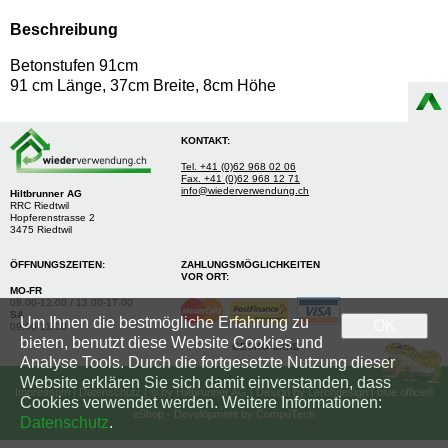
Beschreibung
Betonstufen 91cm
91 cm Länge, 37cm Breite, 8cm Höhe
KONTAKT:
Tel. +41 (0)62 968 02 06
Fax. +41 (0)62 968 12 71
info@wiederverwendung.ch
Hiltbrunner AG
RRC Riedtwil
Hopferenstrasse 2
3475 Riedtwil
ÖFFNUNGSZEITEN:
ZAHLUNGSMÖGLICHKEITEN
VOR ORT:
MO-FR
08.00-12.00 / 13.00-17.00
SA
Um Ihnen die bestmögliche Erfahrung zu
OK
09.00-13.00
bieten, benutzt diese Website Cookies und
GECKO CARD
Analyse Tools. Durch die fortgesetzte Nutzung dieser
Website erklären Sie sich damit einverstanden, dass
Impressum
|
Datenschutz
| © by
Hiltbrunner AG
| Design by
Lerchdesign
| blue office®
Cookies verwendet werden. Weitere Informationen:
eShop - Development by
CompuTech
Datenschutz
.