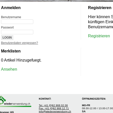
Anmelden
Registrieren
Hier können Si
Benutzername
künftigen Ein
Benutzername
Passwort
Registrieren
Benutzerdaten vergessen?
Merklisten
0 Artikel Hinzugefuegt.
Ansehen
KONTAKT:
ÖFFNUNGSZEITEN:
Tel. +41 (0)62 968 02 06
MO-FR
Fax. +41 (0)62 968 12 71
08.00-12.00 / 13.00-17.00
info@wiederverwendung.ch
SA
tbrunner AG