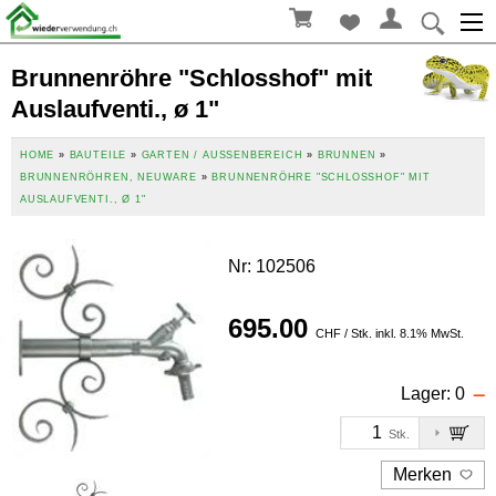
Brunnenröhre "Schlosshof" mit
Auslaufventi., ø 1"
HOME
»
BAUTEILE
»
GARTEN / AUSSENBEREICH
»
BRUNNEN
»
BRUNNENRÖHREN, NEUWARE
»
BRUNNENRÖHRE "SCHLOSSHOF" MIT
AUSLAUFVENTI., Ø 1"
Nr
:
102506
695.00
CHF / Stk. inkl. 8.1% MwSt.
Lager:
0
Stk.
Merken