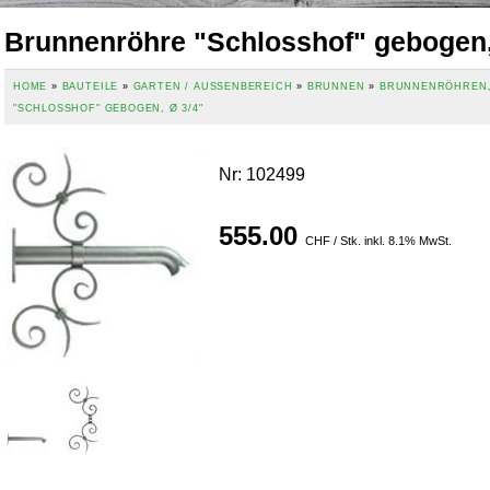
Brunnenröhre "Schlosshof" gebogen,
HOME
»
BAUTEILE
»
GARTEN / AUSSENBEREICH
»
BRUNNEN
»
BRUNNENRÖHREN
"SCHLOSSHOF" GEBOGEN, Ø 3/4"
Nr
:
102499
555.00
CHF / Stk. inkl. 8.1% MwSt.