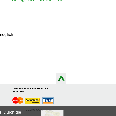
möglich
ZAHLUNGSMÖGLICHKEITEN
VOR ORT:
GECKO CARD
s. Durch die
OK