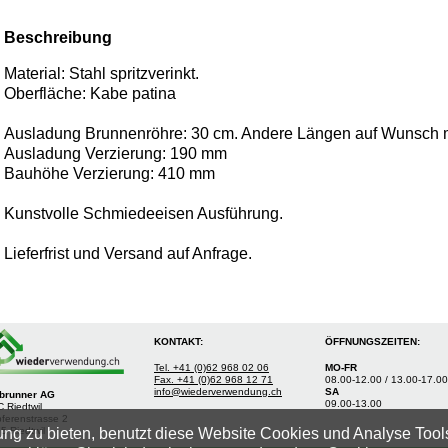
Beschreibung
Material: Stahl spritzverinkt.
Oberfläche: Kabe patina
Ausladung Brunnenröhre: 30 cm. Andere Längen auf Wunsch 
Ausladung Verzierung: 190 mm
Bauhöhe Verzierung: 410 mm
Kunstvolle Schmiedeeisen Ausführung.
Lieferfrist und Versand auf Anfrage.
KONTAKT:
ÖFFNUNGSZEITEN:
Tel. +41 (0)62 968 02 06
MO-FR
Fax. +41 (0)62 968 12 71
08.00-12.00 / 13.00-17.00
info@wiederverwendung.ch
SA
tbrunner AG
09.00-13.00
 Riedtwil
ferenstrasse 2
ng zu bieten, benutzt diese Website Cookies und Analyse Tool
5 Riedtwil