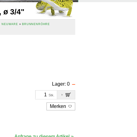
 ø 3/4"
, NEUWARE
»
BRUNNENRÖHRE
Lager:
0
Stk.
Merken
Anfrage zu diesem Artikel »